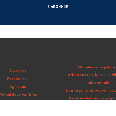
S'ABONNER
Modèles de législati
À propos
Adoptons une loi sur la di
Ressources
raisonnable
Agissons
Renforçons les pouvoirs d
Portail des membres
Rendons le Canada respo