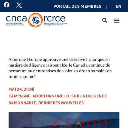
Aller
F
PORTAIL DES MEMBRES
|
EN
a
au
c
contenu
e
b
o
o
k
Alors que l’Europe approuve une directive historique en
matière de diligence raisonnable, le Canada continue de
permettre aux entreprises de violer les droits humains en
toute impunité
MAI 24, 2024
CAMPAGNE: ADOPTONS UNE LOI SUR LA DILIGENCE
RAISONNABLE
,
DERNIÈRES NOUVELLES