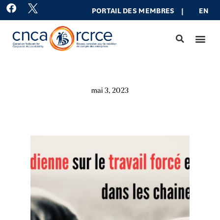
Aller
F
PORTAIL DES MEMBRES
|
EN
a
au
c
contenu
e
b
o
o
k
mai 3, 2023