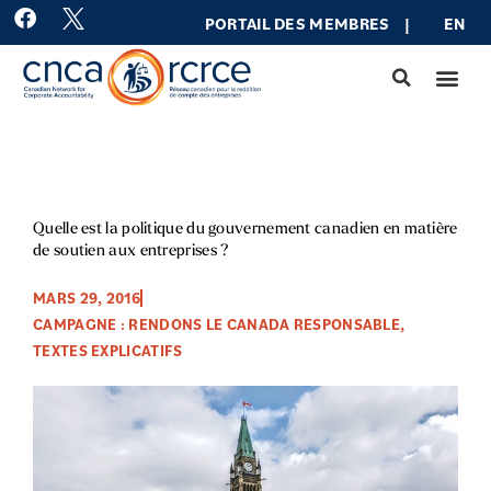
Aller
F
PORTAIL DES MEMBRES
|
EN
a
au
c
contenu
e
b
o
o
k
Quelle est la politique du gouvernement canadien en matière
de soutien aux entreprises ?
MARS 29, 2016
CAMPAGNE : RENDONS LE CANADA RESPONSABLE
,
TEXTES EXPLICATIFS