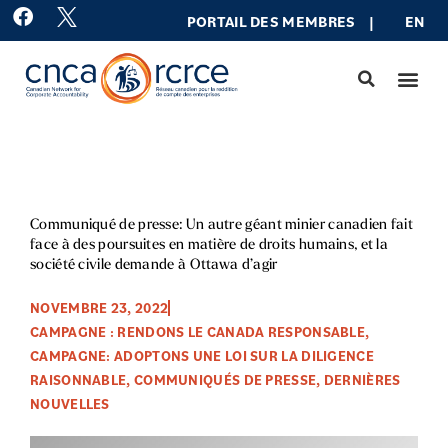
Aller
F
PORTAIL DES MEMBRES
|
EN
a
au
c
contenu
e
b
o
o
k
Communiqué de presse: Un autre géant minier canadien fait
face à des poursuites en matière de droits humains, et la
société civile demande à Ottawa d’agir
NOVEMBRE 23, 2022
CAMPAGNE : RENDONS LE CANADA RESPONSABLE
,
CAMPAGNE: ADOPTONS UNE LOI SUR LA DILIGENCE
RAISONNABLE
,
COMMUNIQUÉS DE PRESSE
,
DERNIÈRES
NOUVELLES